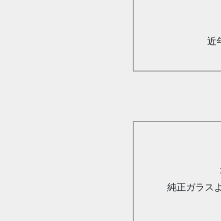
近
純正ガラス