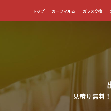
コ
ナ
ン
ビ
トップ
カーフィルム
ガラス交換
テ
ゲ
ン
ー
ツ
シ
に
ョ
移
ン
動
に
移
動
見積り無料