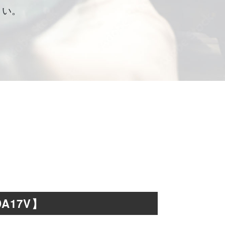
さい。
A17V】