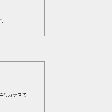
す。
。
得なガラスで