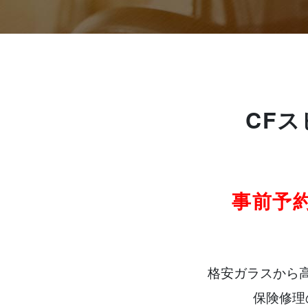
CF
事前予
格安ガラスから
保険修理