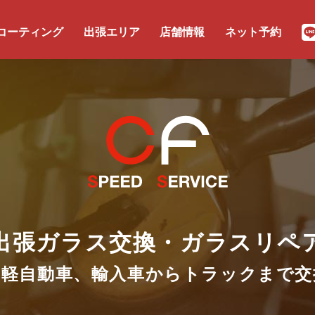
コーティング
出張エリア
店舗情報
ネット予約
出張ガラス交換・ガラスリペ
！軽自動車、輸入車から
トラックまで交