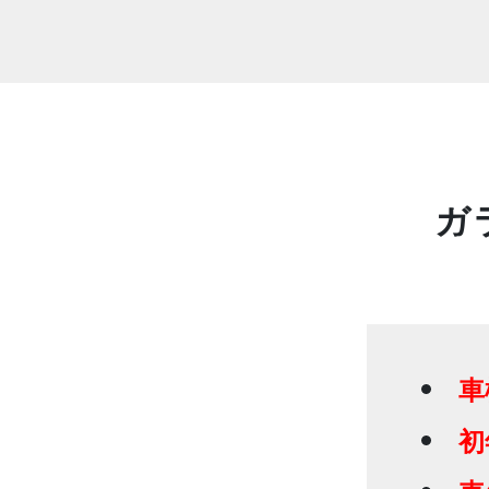
ガ
車
初